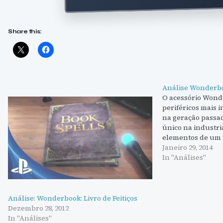
Share this:
Análise Wonderbo
O acessório Wond
periféricos mais 
na geração passa
único na industri
elementos de um v
experiências inte
Janeiro 29, 2014
assemelham mais 
In "Análises"
jogo, mas são um 
Análise: Wonderbook: Livro de Feitiços
Dezembro 28, 2012
In "Análises"