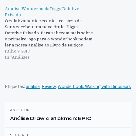
Análise Wonderbook: Diggs Detetive
Privado
O relativamente recente acessório da
Sony recebeu um novo titulo, Diggs
Detetive Privado. Para saberem mais sobre
o primeiro jogo para o Wonderbook podem
ler a nossa análise ao Livro de Feitiços
aqui. Assim, depois de visitar o universo de
Julho 9, 2013
Harry Potter, vamos agora conhecer Diggs
In "Análises"
e a sua aventura…
Etiquetas:
analise
,
Review
,
Wonderbook: Walking with Dinosaurs
Navegação
ANTERIOR
de
Análise Draw a Stickman: EPIC
artigos
SEGUINTE