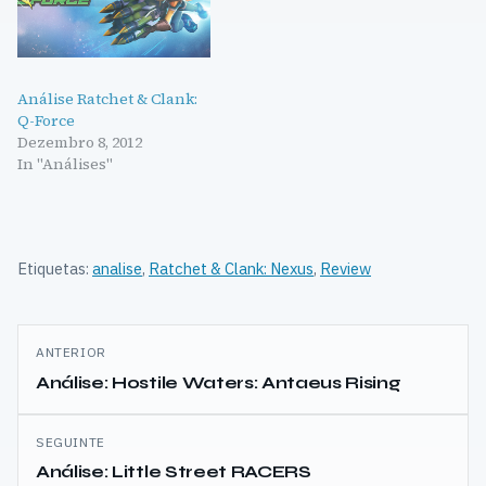
Análise Ratchet & Clank:
Q-Force
Dezembro 8, 2012
In "Análises"
Etiquetas:
analise
,
Ratchet & Clank: Nexus
,
Review
Navegação
ANTERIOR
de
Análise: Hostile Waters: Antaeus Rising
artigos
SEGUINTE
Análise: Little Street RACERS