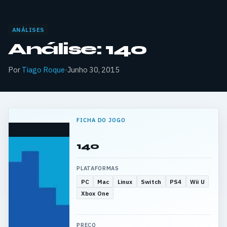
ANÁLISES
Análise: 140
Por
Tiago Roque
·
Junho 30, 2015
FICHA DO JOGO
140
PLATAFORMAS
PC
Mac
Linux
Switch
PS4
Wii U
Xbox One
PREÇO