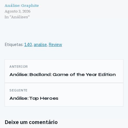
Análise: Graphite
Agosto 3, 2026
In "Análises"
Etiquetas:
140
,
analise
,
Review
Navegação
ANTERIOR
de
Análise: Badland: Game of the Year Edition
artigos
SEGUINTE
Análise: Tap Heroes
Deixe um comentário