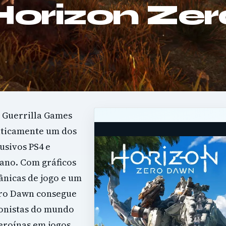
Horizon Zer
a Guerrilla Games
maticamente um dos
usivos PS4 e
ano. Com gráficos
ânicas de jogo e um
ero Dawn consegue
gonistas do mundo
eroínas em jogos