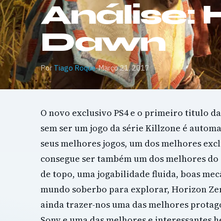
Análise: 
Dawn
Por
Tiago Roque
·
Março 21, 2017
O novo exclusivo PS4 e o primeiro titulo d
sem ser um jogo da série Killzone é auto
seus melhores jogos, um dos melhores excl
consegue ser também um dos melhores do 
de topo, uma jogabilidade fluida, boas mec
mundo soberbo para explorar, Horizon Z
ainda trazer-nos uma das melhores prota
Sony e uma das melhores e interessantes h