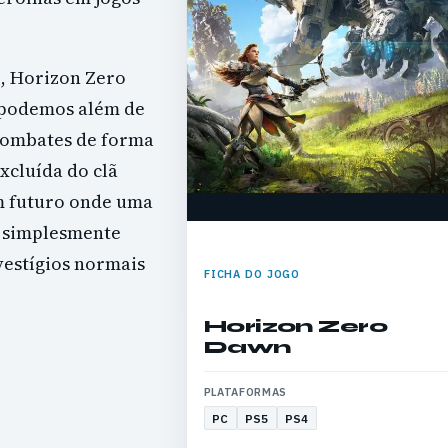
e, Horizon Zero
 podemos além de
combates de forma
xcluída do clã
m futuro onde uma
a simplesmente
vestígios normais
FICHA DO JOGO
Horizon Zero
Dawn
PLATAFORMAS
PC
PS5
PS4