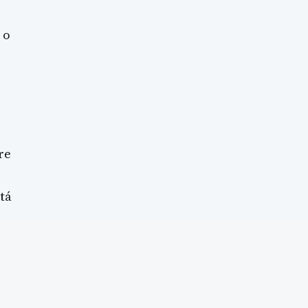
 o
re
tá