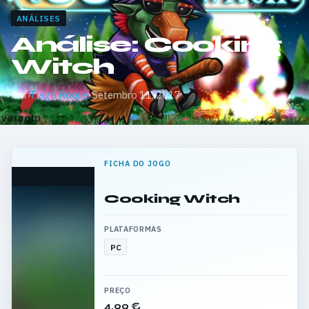
ANÁLISES
Análise: Cooking
Witch
Por
Tiago Roque
·
Setembro 11, 2017
FICHA DO JOGO
Cooking Witch
PLATAFORMAS
PC
PREÇO
4,99 €