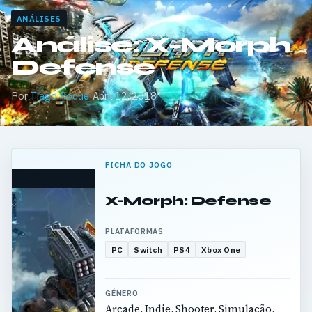
ANÁLISES
Análise: X-Morph
Defense
Por
Tiago Roque
·
Abril 12, 2018
FICHA DO JOGO
X-Morph: Defense
PLATAFORMAS
PC
Switch
PS4
Xbox One
GÉNERO
Arcade, Indie, Shooter, Simulação,