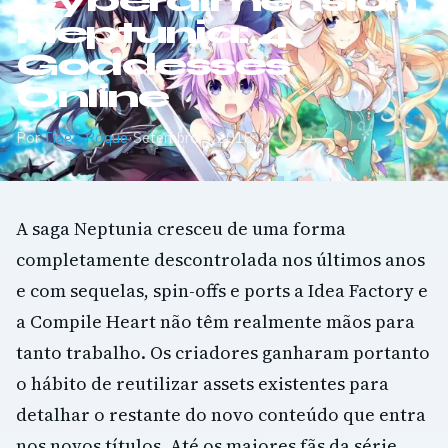
Cyberdimension
Neptunia: 4
Goddesses
Online
Por
Tiago Roque
·
Setembro 5, 2018
A saga Neptunia cresceu de uma forma
completamente descontrolada nos últimos anos
e com sequelas, spin-offs e ports a Idea Factory e
a Compile Heart não têm realmente mãos para
tanto trabalho. Os criadores ganharam portanto
o hábito de reutilizar assets existentes para
detalhar o restante do novo conteúdo que entra
nos novos títulos. Até os maiores fãs da série