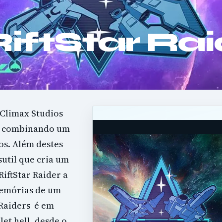
RiftStar Ra
 Climax Studios
o, combinando um
os. Além destes
util que cria um
iftStar Raider a
memórias de um
 Raiders é em
et hell, desde o