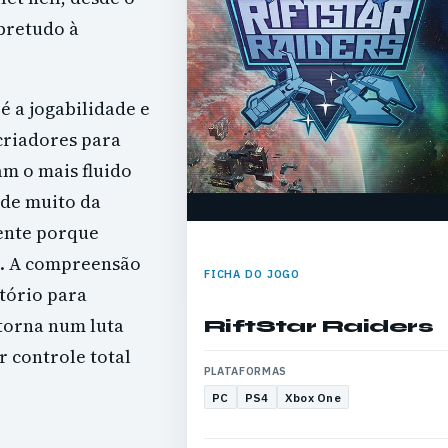
obretudo à
é a jogabilidade e
 criadores para
m o mais fluido
nde muito da
mente porque
. A
compreensão
FICHA DO JOGO
atório para
torna num luta
RiftStar Raiders
r controle total
PLATAFORMAS
PC
PS4
Xbox One