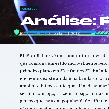
ANÁLISES
Análise: 
Por
Tiago Roque
·
Setembro 11, 2018
RiftStar Raiders é um shooter top-down da
que combina um estilo incrivelmente bel
primeiro plano em 3D e fundos 3D dinâmic
elementos existe ainda uma banda sonora s
ambiente interessante que além de ajudar R
ser um bom jogo, trazem consigo muitas 
género que caiu em popularidade.RiftStar
vários aspectos muito semelhante a um bull