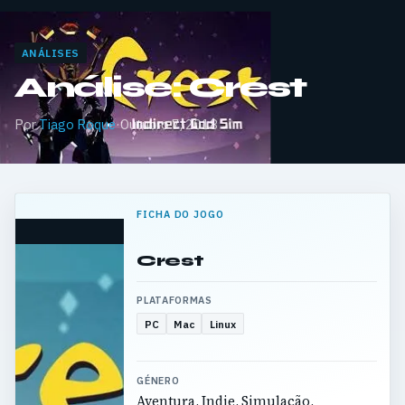
ANÁLISES
Análise: Crest
Por
Tiago Roque
·
Outubro 7, 2018
FICHA DO JOGO
Crest
PLATAFORMAS
PC
Mac
Linux
GÉNERO
Aventura, Indie, Simulação,