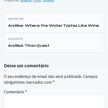
Etiquetas:
analise
,
Crest
,
Review
enfrentarem a maior
ameaça ao sistema solar
em Destiny:…
Navegação
ANTERIOR
de
Análise: Where the Water Tastes Like Wine
artigos
SEGUINTE
Análise: Titan Quest
Deixe um comentário
O seu endereço de email não será publicado.
Campos
obrigatórios marcados com
*
Comentário
*