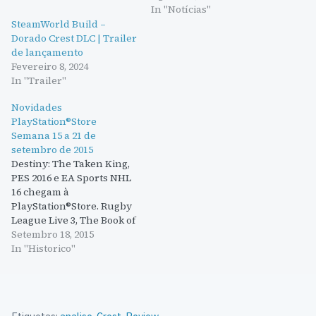
In "Notícias"
SteamWorld Build –
Dorado Crest DLC | Trailer
de lançamento
Fevereiro 8, 2024
In "Trailer"
Novidades
PlayStation®Store
Semana 15 a 21 de
setembro de 2015
Destiny: The Taken King,
PES 2016 e EA Sports NHL
16 chegam à
PlayStation®Store. Rugby
League Live 3, The Book of
Unwritten Tales 2 e
Setembro 18, 2015
Xblaze Code: Embryo
In "Historico"
também fazem parte das
novidades Esta semana
chega à PlayStation®Store
o momento de