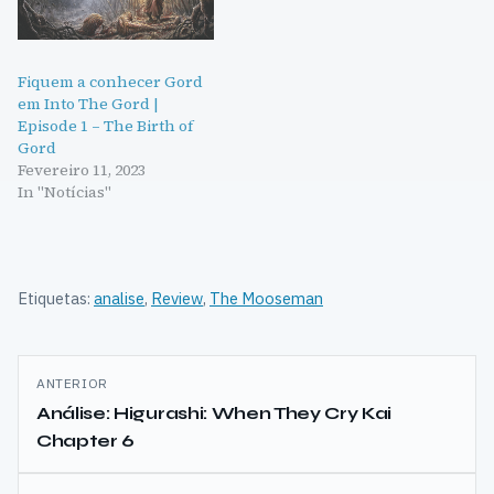
Fiquem a conhecer Gord
em Into The Gord |
Episode 1 – The Birth of
Gord
Fevereiro 11, 2023
In "Notícias"
Etiquetas:
analise
,
Review
,
The Mooseman
Navegação
ANTERIOR
de
Análise: Higurashi: When They Cry Kai
Chapter 6
artigos