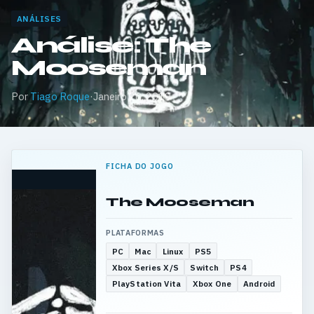
ANÁLISES
Análise: The
Mooseman
Por
Tiago Roque
·
Janeiro 26, 2019
FICHA DO JOGO
The Mooseman
PLATAFORMAS
PC
Mac
Linux
PS5
Xbox Series X/S
Switch
PS4
PlayStation Vita
Xbox One
Android