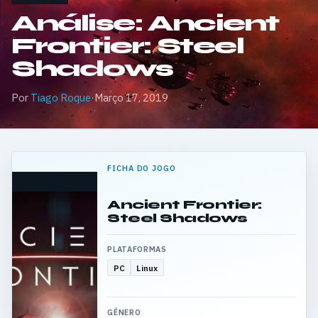
Análise: Ancient
Frontier: Steel
Shadows
Por
Tiago Roque
·
Março 17, 2019
FICHA DO JOGO
Ancient Frontier:
Steel Shadows
PLATAFORMAS
PC
Linux
GÉNERO