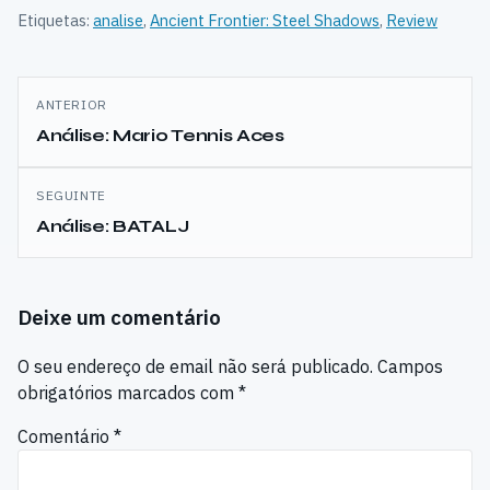
Etiquetas:
analise
,
Ancient Frontier: Steel Shadows
,
Review
Navegação
ANTERIOR
de
Análise: Mario Tennis Aces
artigos
SEGUINTE
Análise: BATALJ
Deixe um comentário
O seu endereço de email não será publicado.
Campos
obrigatórios marcados com
*
Comentário
*