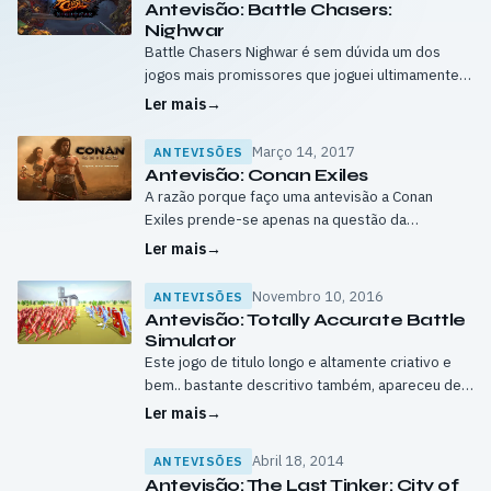
Antevisão: Battle Chasers:
Nighwar
Battle Chasers Nighwar é sem dúvida um dos
jogos mais promissores que joguei ultimamente.
Graças a uma arte fantástica e um combate
Ler mais
→
inspirado por Final Fantástico e outros…
Março 14, 2017
ANTEVISÕES
Antevisão: Conan Exiles
A razão porque faço uma antevisão a Conan
Exiles prende-se apenas na questão da
potencialidade e conteúdo que o jogo irá receber
Ler mais
→
no futuro e não por considerar…
Novembro 10, 2016
ANTEVISÕES
Antevisão: Totally Accurate Battle
Simulator
Este jogo de titulo longo e altamente criativo e
bem.. bastante descritivo também, apareceu de
surpresa quando estava a activar a chave de
Ler mais
→
outro jogo e nem me…
Abril 18, 2014
ANTEVISÕES
Antevisão: The Last Tinker: City of