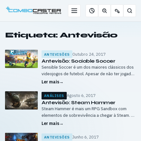
Saltar
para
Menu
Pesqu
Roleta
Descobrir
Ofertas
o
de
jogos
de
conteúdo
jogos
com
chaves
Etiqueta:
Antevisão
IA
Outubro 24, 2017
ANTEVISÕES
Antevisão: Sociable Soccer
Sensible Soccer é um dos maiores clássicos dos
videojogos de futebol. Apesar de não ter jogado
os originais na Amiga a sua popularidade é
Ler mais
→
conhecida, tendo até direito…
Agosto 6, 2017
ANÁLISES
Antevisão: Steam Hammer
Steam Hammer é mais um RPG Sandbox com
elementos de sobrevivência a chegar à Steam. Tal
como TODOS os antecessores do género,
Ler mais
→
encontra-se em Early Access, mas ao…
Junho 6, 2017
ANTEVISÕES