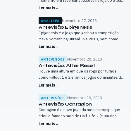
momento em fase Early Access na loja do Steam,
e está a ser desenvolvido por uma equipa de
Ler mais
→
somente duas…
Novembro 27, 2013
ANÁLISES
Antevisão Epigenesis
Epigenesis é o jogo que ganhou a competição
Make Something Unreal Live 2013, bem como
jogo do ano nos Swedish Game Awards 2013,
Ler mais
→
mesmo estando ainda em produção.…
Novembro 20, 2013
ANTEVISÕES
Antevisão: After Reset
Houve uma altura em que os rpgs por turnos
como Fallout 1 e 2 eram os jogos dominantes do
género, e sem dúvida nenhuma que hoje em dia…
Ler mais
→
Novembro 19, 2013
ANTEVISÕES
Antevisão Contagion
Contagion é o novo jogo da mesma equipa que
criou o famoso mod de Half-Life 2 (e um dos
melhores) Zombie Panic Source, e obviamente
Ler mais
→
encaixa-se dentro do…