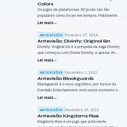
Colors
Os jogos de plataformas 3D já não são tão
populares como foram em tempos. Felizmente a
Nintendo continua a lançar um Mario 3D em todas
Ler mais
→
as suas consolas…
Fevereiro 17, 2014
ANTEVISÕES
Antevisão: Divinity: Original Sin
Divinity: Original Sin é a prequela da saga Divinity
que começou com Divine Divinity, e apesar do
horrível nome, conquistou bastantes jogadores,
Ler mais
→
eu inclusive. Quando vi pela primeira…
Dezembro 2, 2013
ANTEVISÕES
Antevisão Blackguards
Blackguards é o novo rpg tático, por turnos da
Daedalic Entertainment, está neste momento no
programa Early Access do Steam, e é uma
Ler mais
→
aventura que tem como foco…
Novembro 29, 2013
ANTEVISÕES
Antevisão Kingdoms Rise
Kingdoms Rise é um jogo que está neste