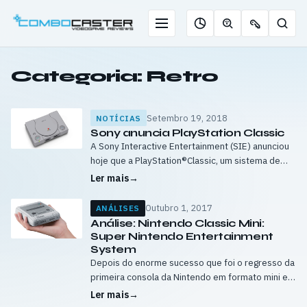
Saltar
para
Menu
Pesqu
Roleta
Descobrir
Ofertas
o
de
jogos
de
conteúdo
jogos
com
chaves
Categoria:
Retro
IA
Setembro 19, 2018
NOTÍCIAS
Sony anuncia PlayStation Classic
A Sony Interactive Entertainment (SIE) anunciou
hoje que a PlayStation®Classic, um sistema de
jogos em miniatura que espelha a aparência da
Ler mais
→
PlayStation® original e vem pré-carregado*1 com
20…
Outubro 1, 2017
ANÁLISES
Análise: Nintendo Classic Mini:
Super Nintendo Entertainment
System
Depois do enorme sucesso que foi o regresso da
primeira consola da Nintendo em formato mini e
depois do fim da sua produção, poucos
Ler mais
→
acreditavam já numa segunda…