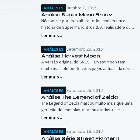
Outubro 7, 2013
ANÁLISES
Análise Super Mario Bros 2
Não sei se por esta altura todos conhecem a
história de Super Mario Bros 2. A realidade é que
este começou por nem sequer ser um Super
Ler mais
→
Mario…
Setembro 28, 2013
ANÁLISES
Análise Harvest Moon
A versão original do SNES Harvest Moon tem
muito mais elementos dos jogos actuais da série
do que seria de esperar e continua, ainda hoje, a
Ler mais
→
ser um…
Setembro 26, 2013
ANÁLISES
Análise The Legend of Zelda
The Legend of Zelda marcou muito mais que uma
geração de consolas, marcou a industria e
continua a ser ainda hoje um jogo bastante
Ler mais
→
gratificante. Antes de The…
Setembro 18, 2013
ANÁLISES
Análise Série Street Fighter II